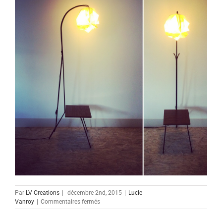
Par
LV Creations
|
décembre 2nd, 2015
|
Lucie
sur
Vanroy
|
Commentaires fermés
Imagiro
sur