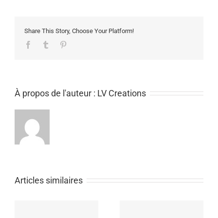
pied
vintage
(pièce
Share This Story, Choose Your Platform!
unique)
Facebook
Tumblr
Pinterest
À propos de l'auteur :
LV Creations
Articles similaires