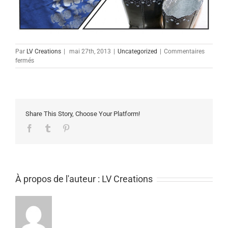
Par
LV Creations
|
mai 27th, 2013
|
Uncategorized
|
Commentaires
sur
fermés
Ouverture
du
showroom
au
Relais
Share This Story, Choose Your Platform!
Facebook
Tumblr
Pinterest
À propos de l'auteur :
LV Creations